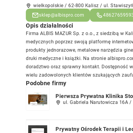
wielkopolskie / 62-800 Kalisz / ul. Stawiszy
sklep@albispro.com
4862765959
Opis działalności
Firma ALBIS MAZUR Sp. z o.o., z siedzibą w Kal
medycznych poprzez swoją platformę internet
produkty jednorazowe, metalowe narzędzia ginek
druki medyczne i książki. Na stronie albispro.c
doradztwo oraz sprawny kontakt. Dostępność ws
wielu zadowolonych klientów szukających zau
Podobne firmy
Pierwsza Prywatna Klinika St
ul. Gabriela Narutowicza 16A /
Prywatny Ośrodek Terapii i L