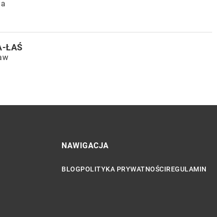
na
A-ŁAŚ
ław
NAWIGACJA
BLOG
POLITYKA PRYWATNOŚCI
REGULAMIN