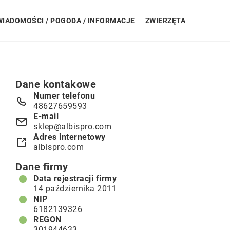
WIADOMOŚCI / POGODA / INFORMACJE
ZWIERZĘTA
Dane kontakowe
Numer telefonu
48627659593
E-mail
sklep@albispro.com
Adres internetowy
albispro.com
Dane firmy
Data rejestracji firmy
14 października 2011
NIP
6182139326
REGON
301944633