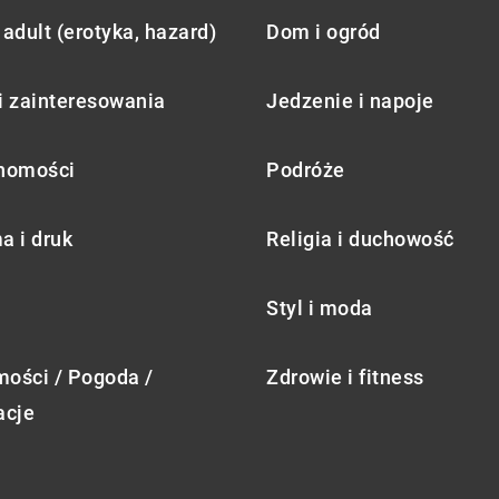
adult (erotyka, hazard)
Dom i ogród
i zainteresowania
Jedzenie i napoje
homości
Podróże
a i druk
Religia i duchowość
Styl i moda
ości / Pogoda /
Zdrowie i fitness
acje