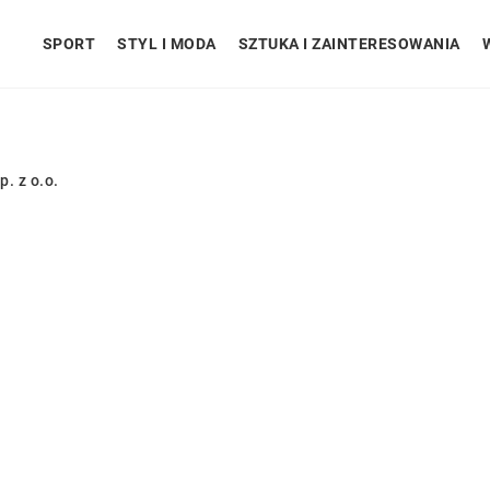
SPORT
STYL I MODA
SZTUKA I ZAINTERESOWANIA
. z o.o.