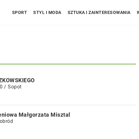
SPORT
STYL I MODA
SZTUKA I ZAINTERESOWANIA
CZKOWSKIEGO
0 / Sopot
eniowa Małgorzata Misztal
nobród