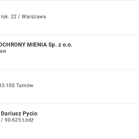
 lok. 22 / Warszawa
OCHRONY MIENIA Sp. z o.o.
ław
 33-100 Tarnów
 Dariusz Pycio
 / 90-625 Łódź