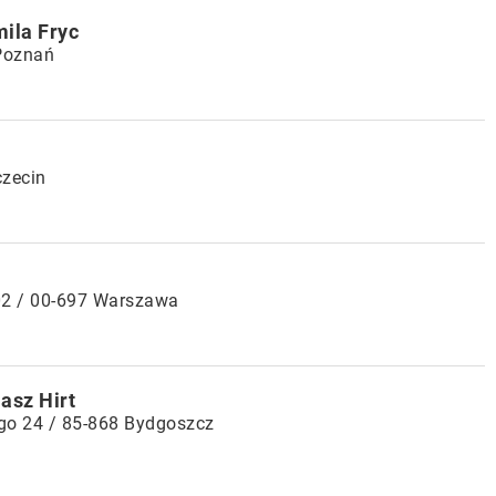
ila Fryc
 Poznań
czecin
02 / 00-697 Warszawa
asz Hirt
go 24 / 85-868 Bydgoszcz