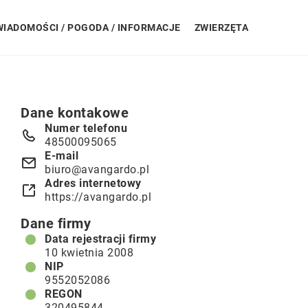
WIADOMOŚCI / POGODA / INFORMACJE
ZWIERZĘTA
Dane kontakowe
Numer telefonu
48500095065
E-mail
biuro@avangardo.pl
Adres internetowy
https://avangardo.pl
Dane firmy
Data rejestracji firmy
10 kwietnia 2008
NIP
9552052086
REGON
320495844