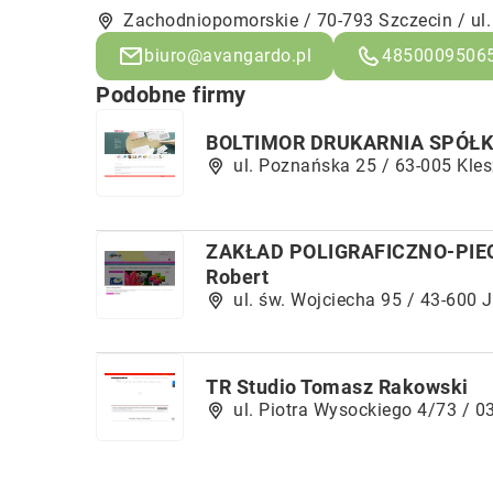
Zachodniopomorskie / 70-793 Szczecin / ul.
biuro@avangardo.pl
4850009506
Podobne firmy
BOLTIMOR DRUKARNIA SPÓŁ
ul. Poznańska 25 / 63-005 Kle
ZAKŁAD POLIGRAFICZNO-PIECZ
Robert
ul. św. Wojciecha 95 / 43-600
TR Studio Tomasz Rakowski
ul. Piotra Wysockiego 4/73 / 