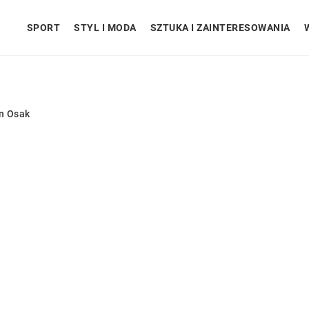
SPORT
STYL I MODA
SZTUKA I ZAINTERESOWANIA
n Osak