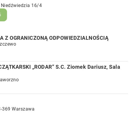
 Niedźwiedzia 16/4
5
KA Z OGRANICZONĄ ODPOWIEDZIALNOŚCIĄ
szczewo
ĄTKARSKI „RODAR” S.C. Ziomek Dariusz, Sala
 Jaworzno
03-369 Warszawa