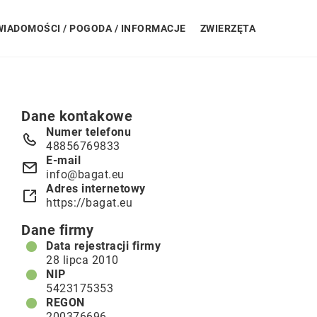
WIADOMOŚCI / POGODA / INFORMACJE
ZWIERZĘTA
Dane kontakowe
Numer telefonu
48856769833
E-mail
info@bagat.eu
Adres internetowy
https://bagat.eu
Dane firmy
Data rejestracji firmy
28 lipca 2010
NIP
5423175353
REGON
200376696