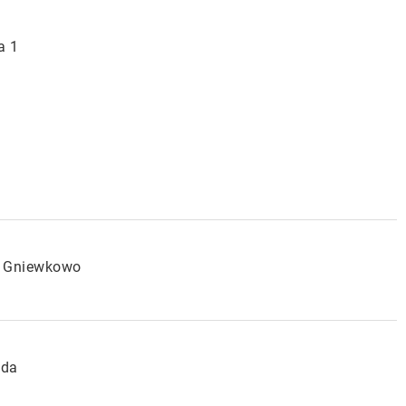
a 1
0 Gniewkowo
oda