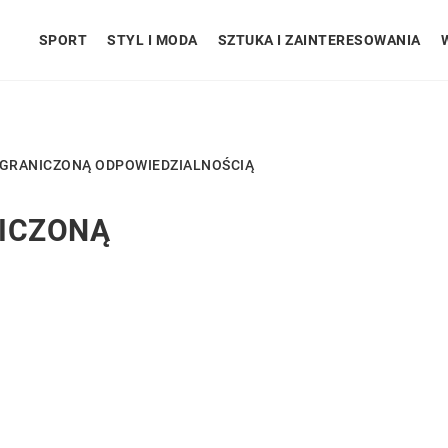
SPORT
STYL I MODA
SZTUKA I ZAINTERESOWANIA
OGRANICZONĄ ODPOWIEDZIALNOŚCIĄ
NICZONĄ