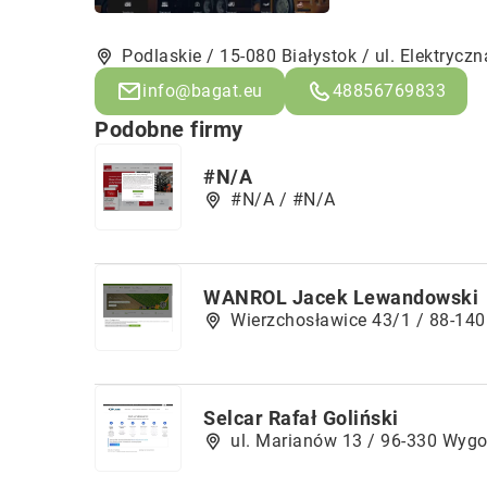
Podlaskie / 15-080 Białystok / ul. Elektryczn
info@bagat.eu
48856769833
Podobne firmy
#N/A
#N/A / #N/A
WANROL Jacek Lewandowski
Wierzchosławice 43/1 / 88-14
Selcar Rafał Goliński
ul. Marianów 13 / 96-330 Wyg