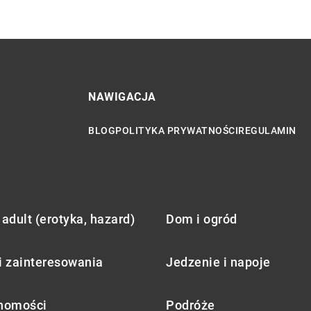
NAWIGACJA
BLOG
POLITYKA PRYWATNOŚCI
REGULAMIN
adult (erotyka, hazard)
Dom i ogród
i zainteresowania
Jedzenie i napoje
homości
Podróże