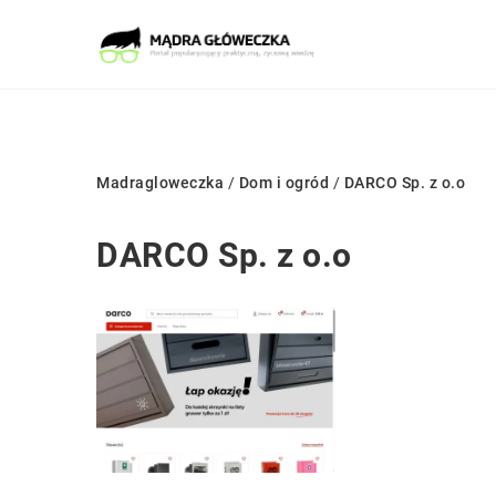
Madragloweczka
/
Dom i ogród
/
DARCO Sp. z o.o
DARCO Sp. z o.o