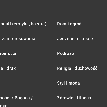
adult (erotyka, hazard)
Dom i ogród
i zainteresowania
Jedzenie i napoje
homości
Podróże
a i druk
Religia i duchowość
Styl i moda
ości / Pogoda /
Zdrowie i fitness
acje