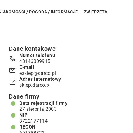
WIADOMOŚCI / POGODA / INFORMACJE
ZWIERZĘTA
Dane kontakowe
Numer telefonu
48146809915
E-mail
esklep@darco.pl
Adres internetowy
sklep.darco.pl
Dane firmy
Data rejestracji firmy
27 sierpnia 2003
NIP
8722177114
REGON
691758322