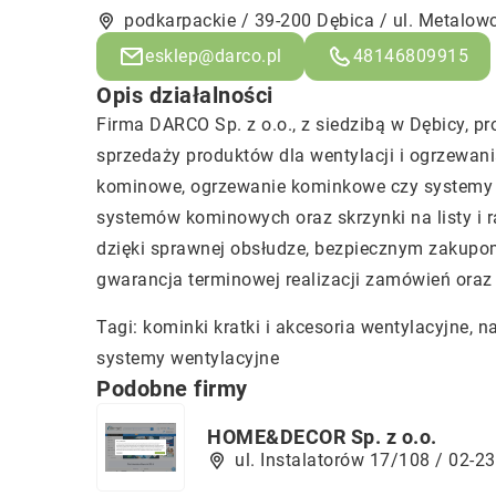
podkarpackie / 39-200 Dębica / ul. Metalow
esklep@darco.pl
48146809915
Opis działalności
Firma DARCO Sp. z o.o., z siedzibą w Dębicy, pr
sprzedaży produktów dla wentylacji i ogrzewani
kominowe, ogrzewanie kominkowe czy systemy k
systemów kominowych oraz skrzynki na listy i 
dzięki sprawnej obsłudze, bezpiecznym zakupo
gwarancja terminowej realizacji zamówień oraz
Tagi:
kominki kratki i akcesoria wentylacyjne
, n
systemy wentylacyjne
Podobne firmy
HOME&DECOR Sp. z o.o.
ul. Instalatorów 17/108 / 02-