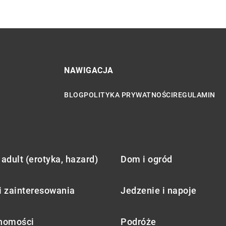
NAWIGACJA
BLOG
POLITYKA PRYWATNOŚCI
REGULAMIN
adult (erotyka, hazard)
Dom i ogród
i zainteresowania
Jedzenie i napoje
homości
Podróże