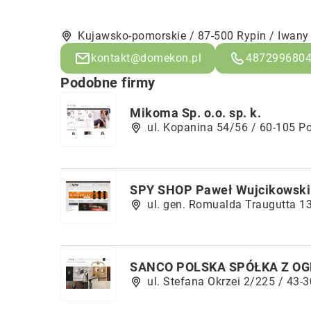
Kujawsko-pomorskie / 87-500 Rypin / Iwany
kontakt@domekon.pl
487299680
Podobne firmy
Mikoma Sp. o.o. sp. k.
ul. Kopanina 54/56 / 60-105 P
SPY SHOP Paweł Wujcikowski
ul. gen. Romualda Traugutta 1
SANCO POLSKA SPÓŁKA Z O
ul. Stefana Okrzei 2/225 / 43-3