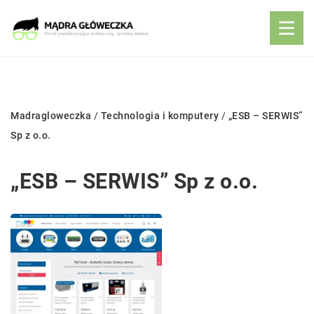
Madragloweczka
/
Technologia i komputery
/
„ESB – SERWIS”
Sp z o.o.
„ESB – SERWIS” Sp z o.o.