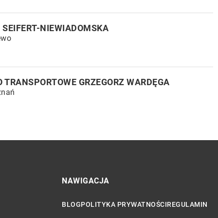
 SEIFERT-NIEWIADOMSKA
ewo
O TRANSPORTOWE GRZEGORZ WARDĘGA
znań
NAWIGACJA
BLOG
POLITYKA PRYWATNOŚCI
REGULAMIN