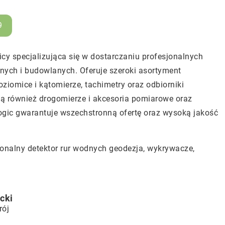
9
cy specjalizująca się w dostarczaniu profesjonalnych
ych i budowlanych. Oferuje szeroki asortyment
oziomice i kątomierze, tachimetry oraz odbiorniki
jdą również drogomierze i akcesoria pomiarowe oraz
ogic gwarantuje wszechstronną ofertę oraz wysoką jakość
jonalny detektor rur wodnych geodezja
, wykrywacze,
cki
rój