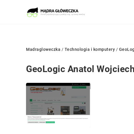
Madragloweczka
/
Technologia i komputery
/
GeoLog
GeoLogic Anatol Wojciec