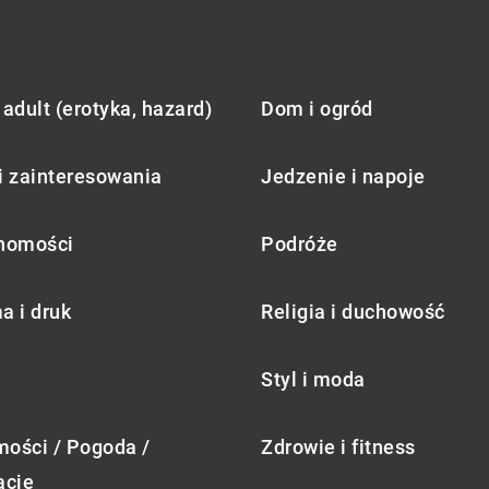
adult (erotyka, hazard)
Dom i ogród
i zainteresowania
Jedzenie i napoje
homości
Podróże
a i druk
Religia i duchowość
Styl i moda
ości / Pogoda /
Zdrowie i fitness
acje