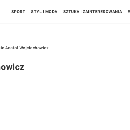
SPORT
STYL I MODA
SZTUKA I ZAINTERESOWANIA
ic Anatol Wojciechowicz
howicz