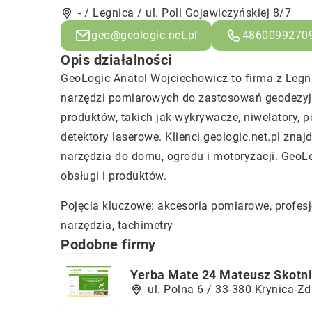
- / Legnica / ul. Poli Gojawiczyńskiej 8/7
geo@geologic.net.pl
4860099270
Opis działalności
GeoLogic Anatol Wojciechowicz to firma z Legni
narzędzi pomiarowych do zastosowań geodezyjn
produktów, takich jak wykrywacze, niwelatory, p
detektory laserowe. Klienci geologic.net.pl zna
narzędzia do domu, ogrodu i motoryzacji. GeoL
obsługi i produktów.
Pojęcia kluczowe: akcesoria pomiarowe,
profes
narzędzia, tachimetry
Podobne firmy
Yerba Mate 24 Mateusz Skotni
ul. Polna 6 / 33-380 Krynica-Zd