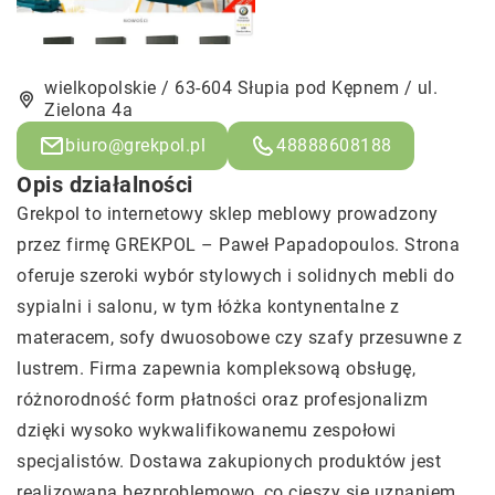
wielkopolskie / 63-604 Słupia pod Kępnem / ul.
Zielona 4a
biuro@grekpol.pl
48888608188
Opis działalności
Grekpol to internetowy sklep meblowy prowadzony
przez firmę GREKPOL – Paweł Papadopoulos. Strona
oferuje szeroki wybór stylowych i solidnych mebli do
sypialni i salonu, w tym łóżka kontynentalne z
materacem, sofy dwuosobowe czy szafy przesuwne z
lustrem. Firma zapewnia kompleksową obsługę,
różnorodność form płatności oraz profesjonalizm
dzięki wysoko wykwalifikowanemu zespołowi
specjalistów. Dostawa zakupionych produktów jest
realizowana bezproblemowo, co cieszy się uznaniem