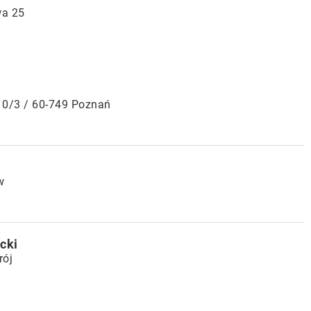
wa 25
10/3 / 60-749 Poznań
w
cki
rój