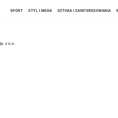
SPORT
STYL I MODA
SZTUKA I ZAINTERESOWANIA
p. z o.o.