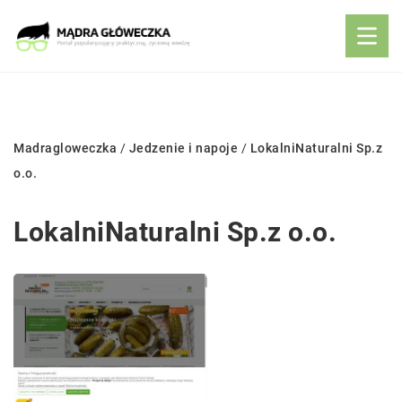
Madragloweczka
/
Jedzenie i napoje
/
LokalniNaturalni Sp.z
o.o.
LokalniNaturalni Sp.z o.o.