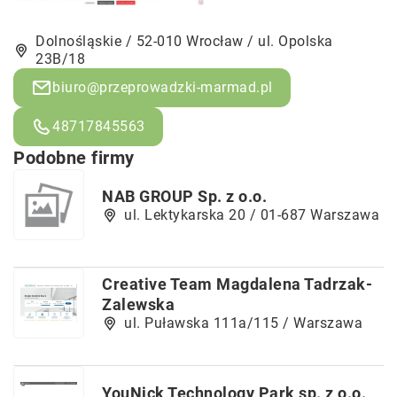
Dolnośląskie / 52-010 Wrocław / ul. Opolska
23B/18
biuro@przeprowadzki-marmad.pl
48717845563
Podobne firmy
NAB GROUP Sp. z o.o.
ul. Lektykarska 20 / 01-687 Warszawa
Creative Team Magdalena Tadrzak-
Zalewska
ul. Puławska 111a/115 / Warszawa
YouNick Technology Park sp. z o.o.