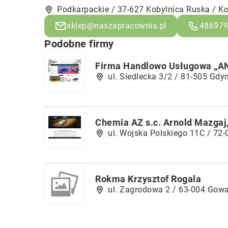
Podkarpackie / 37-627 Kobylnica Ruska / K
sklep@naszapracownia.pl
48697
Podobne firmy
Firma Handlowo Usługowa „A
ul. Siedlecka 3/2 / 81-505 Gdy
Chemia AZ s.c. Arnold Mazgaj,
ul. Wojska Polskiego 11C / 7
Rokma Krzysztof Rogala
ul. Zagrodowa 2 / 63-004 Gow