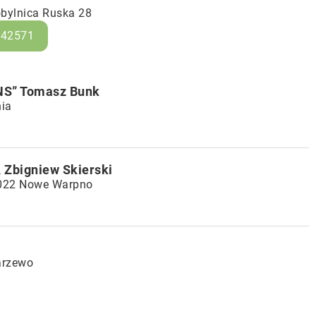
obylnica Ruska 28
942571
NS” Tomasz Bunk
nia
 Zbigniew Skierski
2-022 Nowe Warpno
arzewo