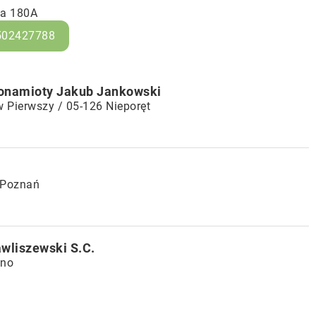
za 180A
502427788
onamioty Jakub Jankowski
w Pierwszy / 05-126 Nieporęt
 Poznań
awliszewski S.C.
ino