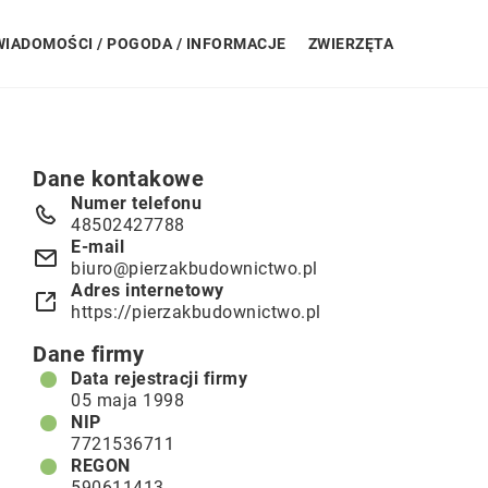
WIADOMOŚCI / POGODA / INFORMACJE
ZWIERZĘTA
Dane kontakowe
Numer telefonu
48502427788
E-mail
biuro@pierzakbudownictwo.pl
Adres internetowy
https://pierzakbudownictwo.pl
Dane firmy
Data rejestracji firmy
05 maja 1998
NIP
7721536711
REGON
590611413