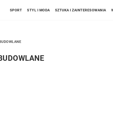
SPORT
STYL I MODA
SZTUKA I ZAINTERESOWANIA
 BUDOWLANE
 BUDOWLANE