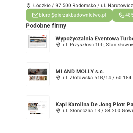
Łódzkie / 97-500 Radomsko / ul. Narutowic
biuro@pierzakbudownictwo.pl
48
Podobne firmy
Wypożyczalnia Eventowa Turb
ul. Przyszłość 100, Stanisławó
MI AND MOLLY s.c.
ul. Złotowska 51B/14 / 60-184
Kapi Karolina De Jong Piotr P
ul. Słoneczna 18 / 84-200 Gow