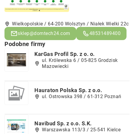
Wielkopolskie / 64-200 Wolsztyn / Niałek Wielki 22c
sklep@domtech24.com
48531489400
Podobne firmy
KarGas Profil Sp. z o. o.
ul. Królewska 6 / 05-825 Grodzisk
Mazowiecki
Hauraton Polska Sp. z o.o.
ul. Ostrowska 398 / 61-312 Poznań
Navibud Sp. z o.o. S.K.
Warszawska 113/3 / 25-541 Kielce