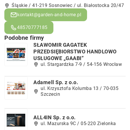
Śląskie / 41-219 Sosnowiec / ul. Białostocka 20/47
kontakt@garden-and-home.pl
48570777185
Podobne firmy
SŁAWOMIR GAGATEK
PRZEDSIĘBIORSTWO HANDLOWO
USŁUGOWE „GAABI”
ul. Stargardzka 7-9 / 54-156 Wrocław
Adamell Sp. z o.o.
ul. Krzysztofa Kolumba 13 / 70-035
Szczecin
ALL4IN Sp. z o.o.
ul. Mazurska 9C / 05-220 Zielonka