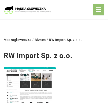
Madragloweczka
/
Biznes
/
RW Import Sp. z o.o.
RW Import Sp. z o.o.