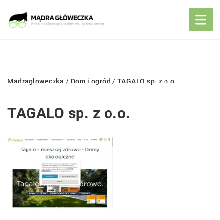
Madragloweczka
/
Dom i ogród
/
TAGALO sp. z o.o.
TAGALO sp. z o.o.