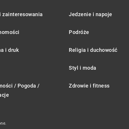
i zainteresowania
Jedzenie i napoje
homości
Podróże
a i druk
Religia i duchowość
Styl i moda
ości / Pogoda /
Zdrowie i fitness
acje
one.