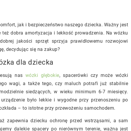
mfort, jak i bezpieczeństwo naszego dziecka. Ważny jest
ale też dobra amortyzacja i lekkość prowadzenia. Na wózku
dobrej jakości sprzęt sprzyja prawidłowemu rozwojowi
gę, decydując się na zakup?
ózka dla dziecka
resują nas
wózki głębokie
, spacerówki czy może wózki
ego wagi, a także tego, czy maluch potrafi już stabilnie
amodzielnie siedzących, w wieku minimum 6-7 miesięcy.
 urządzenie było lekkie i wygodne przy przenoszeniu po
rozkłada – to istotne przy przewożeniu samochodem.
waż zapewnia dziecku ochronę przed wstrząsami, a sam
ujemy dalekie spacery po nierównym terenie, ważna jest