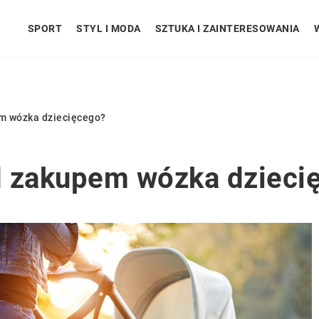
SPORT
STYL I MODA
SZTUKA I ZAINTERESOWANIA
m wózka dziecięcego?
d zakupem wózka dzieci