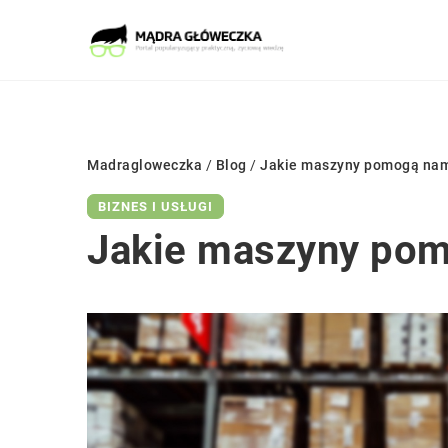
Madragloweczka
/
Blog
/
Jakie maszyny pomogą nam
BIZNES I USŁUGI
Jakie maszyny pom