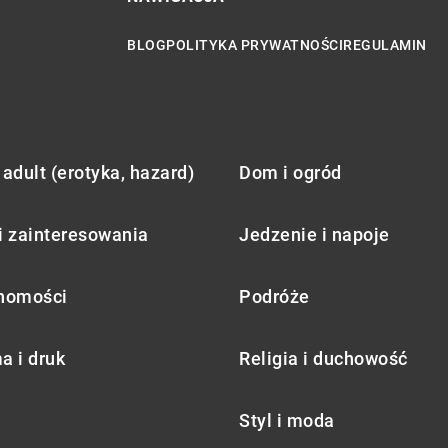
BLOG
POLITYKA PRYWATNOŚCI
REGULAMIN
adult (erotyka, hazard)
Dom i ogród
i zainteresowania
Jedzenie i napoje
homości
Podróże
a i druk
Religia i duchowość
Styl i moda