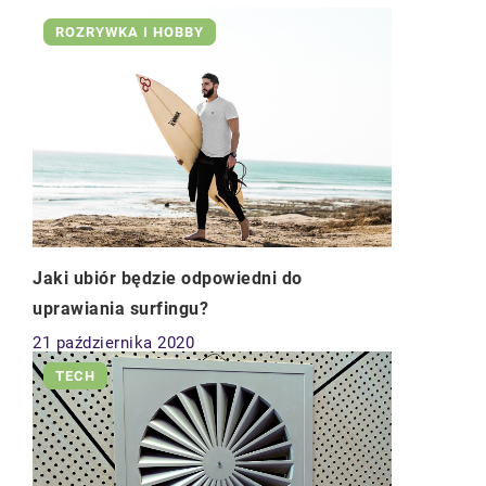
ROZRYWKA I HOBBY
Jaki ubiór będzie odpowiedni do
uprawiania surfingu?
21 października 2020
TECH