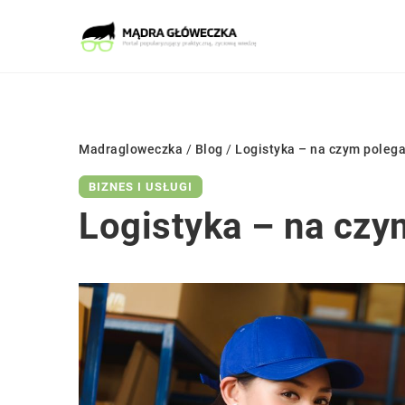
Madragloweczka
/
Blog
/
Logistyka – na czym polega
BIZNES I USŁUGI
Logistyka – na czy