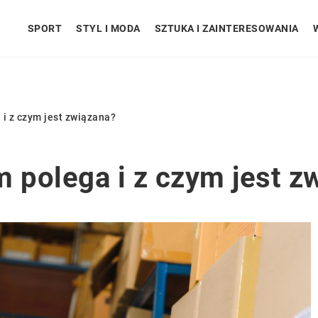
SPORT
STYL I MODA
SZTUKA I ZAINTERESOWANIA
 i z czym jest związana?
m polega i z czym jest z