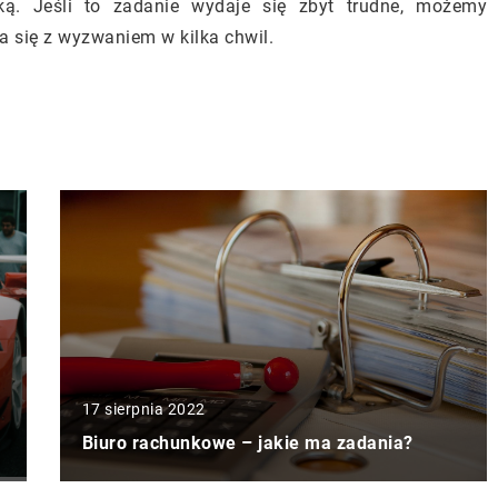
ką. Jeśli to zadanie wydaje się zbyt trudne, możemy
a się z wyzwaniem w kilka chwil.
17 sierpnia 2022
Biuro rachunkowe – jakie ma zadania?