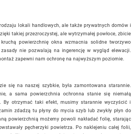
 rodzaju lokali handlowych, ale także prywatnych domów i
ęki takiej przezroczystej, ale wytrzymałej powłoce, zbicie
ż kruchą powierzchnię okna wzmacnia solidne tworzywo
 zasady nie pozwalają na ingerencję w wygląd elewacji.
 montaż zapewni nam ochronę na najwyższym poziomie.
dzie się na naszej szybkie, była zamontowana starannie.
nie, a sama powierzchnia ochronna stanie się niemałą
 By otrzymać taki efekt, musimy starannie wyczyścić i
gzamin zdadzą tu płyny do mycia szyb lub zwykły płyn do
ną powierzchnią możemy powoli nakładać folię, starając
owstawały pęcherzyki powietrza. Po naklejeniu całej folii,