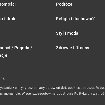
homości
Podróże
a i druk
Religia i duchowość
Styl i moda
ości / Pogoda /
Zdrowie i fitness
acje
one.
rzystanie z witryny bez zmiany ustawień dot. cookies oznacza, że 
m momencie. Więcej szczegółów na podstronie
Polityka prywatnoś