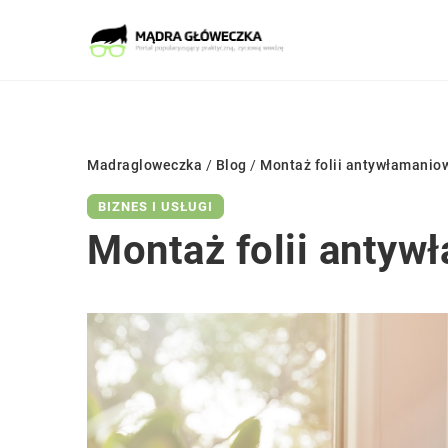
Madragloweczka
/
Blog
/
Montaż folii antywłamaniow
BIZNES I USŁUGI
Montaż folii antyw