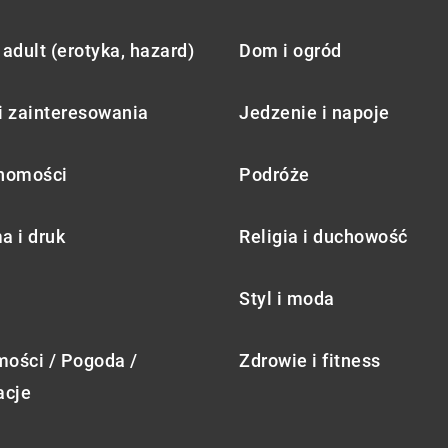
adult (erotyka, hazard)
Dom i ogród
i zainteresowania
Jedzenie i napoje
homości
Podróże
a i druk
Religia i duchowość
Styl i moda
ości / Pogoda /
Zdrowie i fitness
acje