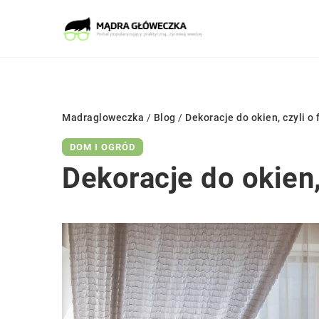
Madragloweczka
/
Blog
/
Dekoracje do okien, czyli o 
DOM I OGRÓD
Dekoracje do okien,