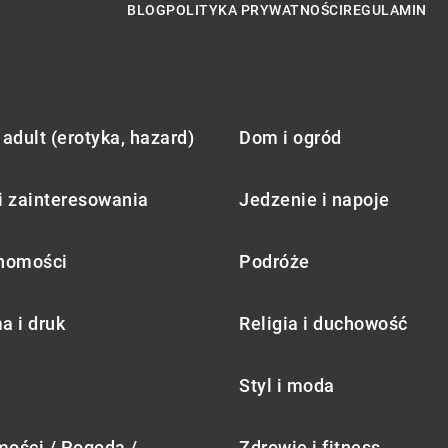
BLOG
POLITYKA PRYWATNOŚCI
REGULAMIN
adult (erotyka, hazard)
Dom i ogród
i zainteresowania
Jedzenie i napoje
homości
Podróże
a i druk
Religia i duchowość
Styl i moda
ości / Pogoda /
Zdrowie i fitness