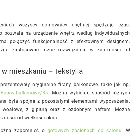
zeniach wszyscy domownicy chętniej spędzają czas.
co pozwala na urządzenie wnętrz według indywidualnych
na połączyć funkcjonalność z efektownym designem.
żna zastosować różne rozwiązania, w zależności od
 w mieszkaniu – tekstylia
rezentowały oryginalne firany balkonowe, takie jak np.
/c/Firany-balkonowe/35
. Można wybierać spośród różnych
nna była spójna z pozostałymi elementami wyposażenia.
, woalowe, z gipiurą oraz z ozdobnym haftem. Można
żności od wielkości okna.
e można zapomnieć o
gotowych zasłonach do salonu
. W