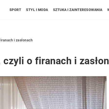
SPORT
STYL I MODA
SZTUKA I ZAINTERESOWANIA
firanach i zasłonach
 czyli o firanach i zasło