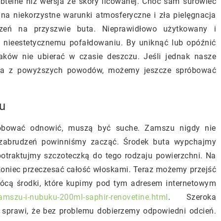
btelne niż wersja ze skóry licowanej. Choć sam surowiec
 na niekorzystne warunki atmosferyczne i zła pielęgnacja
zeń na przyszwie buta. Nieprawidłowo użytkowany i
 nieestetycznemu pofałdowaniu. By uniknąć lub opóźnić
aków nie ubierać w czasie deszczu. Jeśli jednak nasze
nia z powyższych powodów, możemy jeszcze spróbować
u
róbować odnowić, muszą być suche. Zamszu nigdy nie
 zabrudzeń powinniśmy zacząć. Środek buta wypchajmy
otraktujmy szczoteczką do tego rodzaju powierzchni. Na
oniec przeczesać całość włoskami. Teraz możemy przejść
rócą środki, które kupimy pod tym adresem internetowym
zamszu-i-nubuku-200ml-saphir-renovetine.html
. Szeroka
sprawi, że bez problemu dobierzemy odpowiedni odcień.