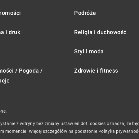
homości
Podróże
a i druk
Religia i duchowość
Styl i moda
ości / Pogoda /
Zdrowie i fitness
acje
one.
rzystanie z witryny bez zmiany ustawień dot. cookies oznacza, że 
m momencie. Więcej szczegółów na podstronie
Polityka prywatnoś