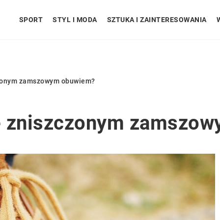
SPORT
STYL I MODA
SZTUKA I ZAINTERESOWANIA
czonym zamszowym obuwiem?
ze zniszczonym zamszo