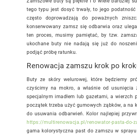
Zamszowe buty są piękne i o wiele bardziej su
tego typu jest dosyć trwały, to jego podatność
często doprowadzają do poważnych zniszc
konserwowany zamsz się odbarwia oraz ulega
ten proces, musimy pamiętać, by tzw. zamsz
ukochane buty nie nadają się już do nosze
podjąć próbę ratunku.
Renowacja zamszu krok po krok
Buty ze skóry welurowej, które będziemy p
czyścimy na mokro, a właśnie od usunięcia
specjalnym imadłem lub gazetami, a wierzch p
początek trzeba użyć gumowych ząbków, a na k
do usuwania odbarwień. Kolor najlepiej przyw
https://multirenowacja.pl/renowator-pasta-do-
gama kolorystyczna past do zamszu w sprayu 