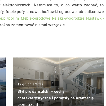
w elektronicznych. Natomiast to, o co warto zadbać, to
, fotele pufy, a nawet huśtawki ogrodowe lub balkonowe
r.pl/pol_m_Meble-ogrodowe_Relaks-w-ogrodzie_Hustawki-
 można zamontować niemal wszędzie.
12 grudnia 2019
Styl prowansalski – cechy
charakterystyczne i pomysły na aranżację
przestrzeni