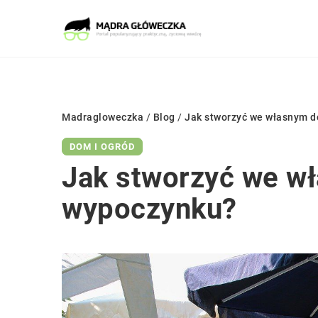
Madragloweczka
/
Blog
/
Jak stworzyć we własnym d
DOM I OGRÓD
Jak stworzyć we w
wypoczynku?