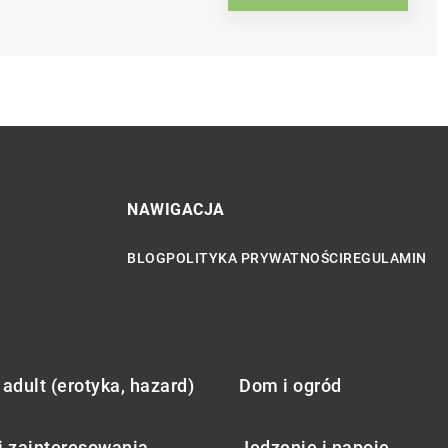
NAWIGACJA
BLOG
POLITYKA PRYWATNOŚCI
REGULAMIN
adult (erotyka, hazard)
Dom i ogród
i zainteresowania
Jedzenie i napoje