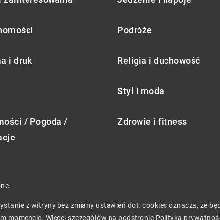
homości
Podróże
a i druk
Religia i duchowość
Styl i moda
ości / Pogoda /
Zdrowie i fitness
acje
one.
rzystanie z witryny bez zmiany ustawień dot. cookies oznacza, że 
m momencie. Więcej szczegółów na podstronie
Polityka prywatnoś