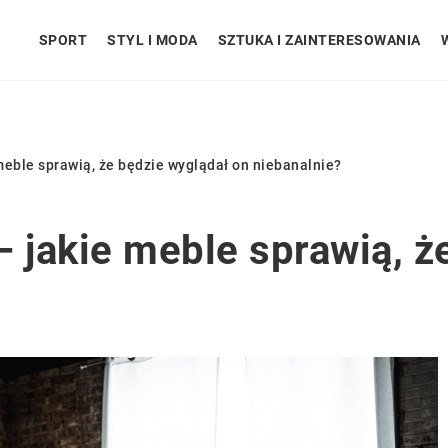
SPORT
STYL I MODA
SZTUKA I ZAINTERESOWANIA
meble sprawią, że będzie wyglądał on niebanalnie?
– jakie meble sprawią, ż