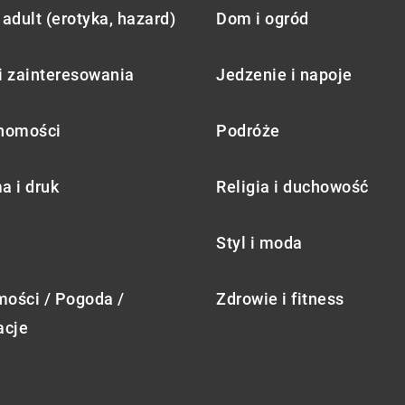
adult (erotyka, hazard)
Dom i ogród
i zainteresowania
Jedzenie i napoje
homości
Podróże
a i druk
Religia i duchowość
Styl i moda
ości / Pogoda /
Zdrowie i fitness
acje