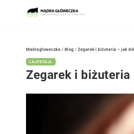
Madragloweczka
/
Blog
/
Zegarek i biżuteria – jak d
LAJFSTAJL
Zegarek i biżuteria