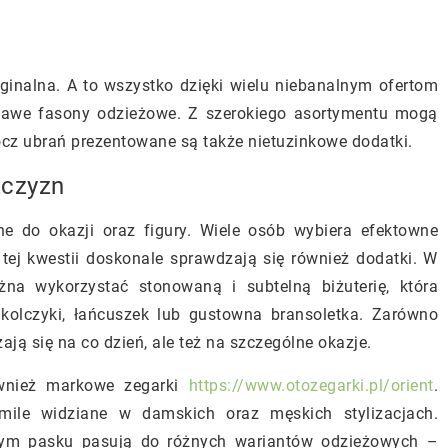
ginalna. A to wszystko dzięki wielu niebanalnym ofertom
we fasony odzieżowe. Z szerokiego asortymentu mogą
ócz ubrań prezentowane są także nietuzinkowe dodatki.
żczyzn
do okazji oraz figury. Wiele osób wybiera efektowne
tej kwestii doskonale sprawdzają się również dodatki. W
na wykorzystać stonowaną i subtelną biżuterię, która
 kolczyki, łańcuszek lub gustowna bransoletka. Zarówno
zają się na co dzień, ale też na szczególne okazje.
wnież markowe zegarki
https://www.otozegarki.pl/orient
.
ile widziane w damskich oraz męskich stylizacjach.
nym pasku pasują do różnych wariantów odzieżowych –