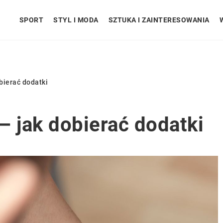
SPORT
STYL I MODA
SZTUKA I ZAINTERESOWANIA
obierać dodatki
 – jak dobierać dodatki