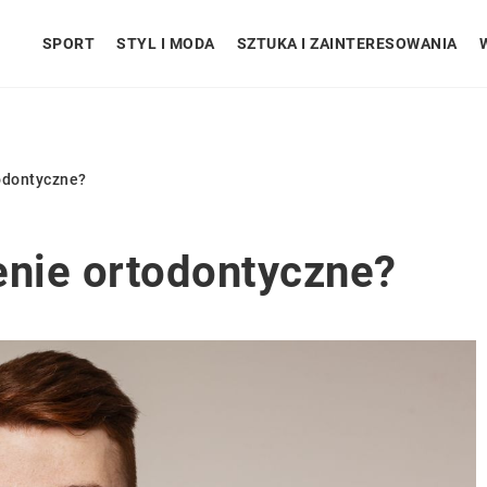
SPORT
STYL I MODA
SZTUKA I ZAINTERESOWANIA
odontyczne?
enie ortodontyczne?