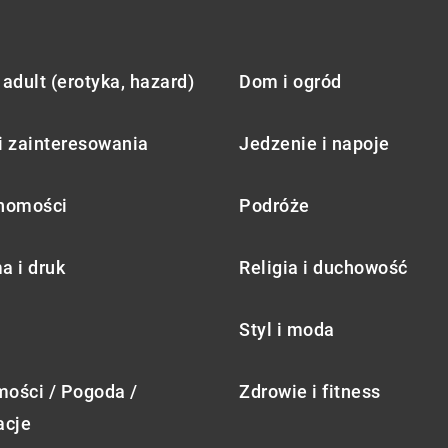
adult (erotyka, hazard)
Dom i ogród
i zainteresowania
Jedzenie i napoje
homości
Podróże
a i druk
Religia i duchowość
Styl i moda
ości / Pogoda /
Zdrowie i fitness
acje