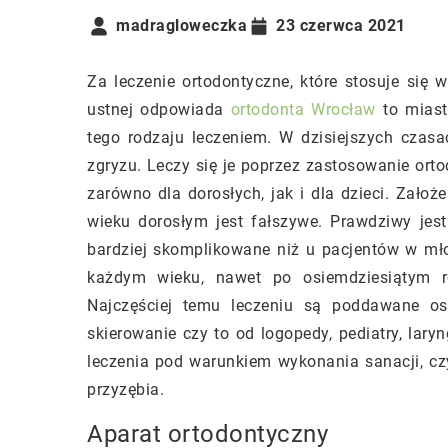
madragloweczka
23 czerwca 2021
Za leczenie ortodontyczne, które stosuje się
ustnej odpowiada
ortodonta Wrocław
to miasto
tego rodzaju leczeniem. W dzisiejszych cza
zgryzu. Leczy się je poprzez zastosowanie ort
zarówno dla dorosłych, jak i dla dzieci. Zało
wieku dorosłym jest fałszywe. Prawdziwy jest 
bardziej skomplikowane niż u pacjentów w m
każdym wieku, nawet po osiemdziesiątym ro
Najczęściej temu leczeniu są poddawane os
skierowanie czy to od logopedy, pediatry, lar
leczenia pod warunkiem wykonania sanacji, czy
przyzębia.
Aparat ortodontyczny