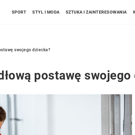
SPORT
STYL I MODA
SZTUKA I ZAINTERESOWANIA
ostawę swojego dziecka?
idłową postawę swojego 