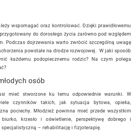
należy wspomagać oraz kontrolować. Dzięki prawidłowemu
 przygotowany do dorosłego życia zarówno pod względem
nym. Podczas dojrzewania warto zwrócić szczególną uwagę
schorzenia powstałe na drodze rozwojowej. W jaki sposób
wnić każdemu podopiecznemu rodzic? Na czym polega
ać?
 młodych osób
usi mieć stworzone ku temu odpowiednie warunki. W
ele czynników takich, jak sytuacja bytowa, opieka,
czna pociechy. Młodzież powinna mieć przede wszystkim
urko, krzesło i oświetlenie, perspektywę dobrego i
ecjalistyczną – rehabilitację i fizjoterapię.