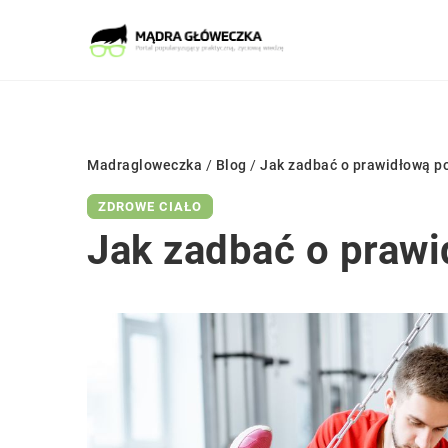
Madragloweczka
/
Blog
/
Jak zadbać o prawidłową p
ZDROWE CIAŁO
Jak zadbać o praw